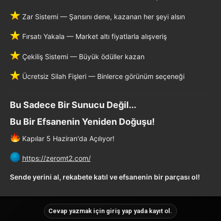
Zar Sistemi — Şansını dene, kazanan her şeyi alsın
Fırsatı Yakala — Market altı fiyatlarla alışveriş
Çekiliş Sistemi — Büyük ödüller kazan
Ücretsiz Silah Fişleri — Binlerce görünüm seçeneği
Bu Sadece Bir Sunucu Değil...​
Bu Bir Efsanenin Yeniden Doğuşu!​
Kapılar 5 Haziran'da Açılıyor!
https://zeromt2.com/
Sende yerini al, rekabete katıl ve efsanenin bir parçası ol!
Cevap yazmak için giriş yap yada kayıt ol.