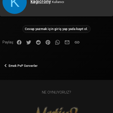
K
Y
kagicrony
Kullanıcı
a
z
a
r
Cevap yazmak için giriş yap yada kayıt ol.
Facebook
Twitter
Reddit
Pinterest
WhatsApp
E-posta
Link
Paylaş:
Emek PvP Serverler
NE OYNUYORUZ?