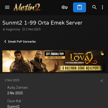
Sunmt2 1-99 Orta Emek Server
K
B
kagicrony
2 Nis 2025
o
a
n
ş
Emek PvP Serverler
b
l
u
a
y
n
u
g
b
ı
a
ç
ş
t
l
a
a
r
2 Nis 2025
t
i
a
h
Açılış Zamanı
n
i
2 Nis 2025
Oyun Adı
Sunmt2