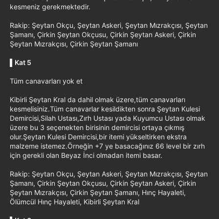
kesmeniz gerekmektedir.
Rakip: Şeytan Okçu, Şeytan Askeri, Şeytan Mızrakçısı, Şeytan
Şamanı, Çirkin Şeytan Okçusu, Çirkin Şeytan Askeri, Çirkin
Şeytan Mızrakçısı, Çirkin Şeytan Şamanı
▌
Kat 5
Tüm canavarları yok et
Kibirli Şeytan Kral da dahil olmak üzere,tüm canavarları
kesmelisiniz.Tüm canavarlar kesildikten sonra Şeytan Kulesi
Demircisi,Silah Ustası,Zırh Ustası yada Kuyumcu Ustası olmak
üzere bu 3 seçenekten birisinin demircisi ortaya çıkmış
olur.Şeytan Kulesi Demircisi,bir itemi yükseltirken ekstra
malzeme istemez.Örneğin +7 ye basacağınız 66 level bir zırh
için gerekli olan Beyaz İnci olmadan itemi basar.
Rakip: Şeytan Okçu, Şeytan Askeri, Şeytan Mızrakçısı, Şeytan
Şamanı, Çirkin Şeytan Okçusu, Çirkin Şeytan Askeri, Çirkin
Şeytan Mızrakçısı, Çirkin Şeytan Şamanı, Hınç Hayaleti,
Ölümcül Hınç Hayaleti, Kibirli Şeytan Kral