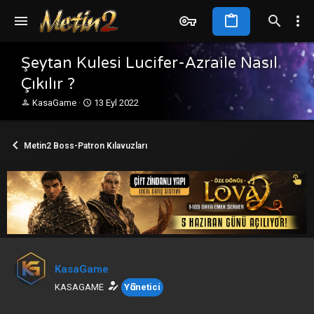
Şeytan Kulesi Lucifer-Azraile Nasıl
Çıkılır ?
K
B
KasaGame
13 Eyl 2022
o
a
n
ş
b
l
Metin2 Boss-Patron Kılavuzları
u
a
y
n
u
g
b
ı
a
ç
ş
t
l
a
a
r
t
i
a
h
KasaGame
n
i
KASAGAME
Yönetici