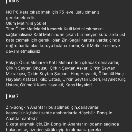
▌
Kat 6
NOT:6.Kata çıkabilmek için 75 level üstü olmanız
gerekmektedir.
Ölüm Metini ni yok et
Tüm Ölüm Metinlerini keserek Katil Metini çıkmasını
sağlamalısınız.Katil Metininden çıkan bilinmeyen kutu larda üst
kata çıkmak için gerekli olan,Zin-Sagui haritası vardır,içinde
doğru harita olan kutuyu bulana kadar,Katil Metini kesmeye
devam etmelisiniz.
Rakip: Ölüm Metini ve Katil Metini nden çıkacak canavarlar,
Çirkin Şeytan Okçusu, Çirkin Şeytan Askeri,Çirkin Şeytan
Mızrakçısı, Çirkin Şeytan Şamanı, Hınç Hayaleti, Ölümcül Hınç
Hayaleti,Kafatası Kılıç Ustası, Çirkin Şeytan Lideri, Hayalet Kılıç
Ustası, Ölümcül Kaos Hayaleti, Kaos Hayaleti
▌
Kat 7
Zin-Bong-In Anahtar ı bulabilmek için,canavarları
kesmelisiniz,fakat sahte anahtarlarda düşebilir. Bong-In-
Anahtar sahtedir.
8.kata erişmek için,Zin-Bong-In-Anahtar ını odanın sağında
bulunan taş üzerine sürükleyip bırakmanız gerekir.