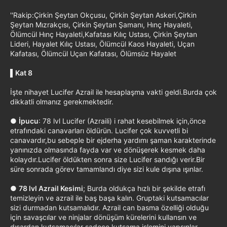
''Rakip:Çirkin Şeytan Okçusu, Çirkin Şeytan Askeri,Çirkin
Şeytan Mızrakçısı, Çirkin Şeytan Şamanı, Hınç Hayaleti,
Ölümcül Hınç Hayaleti,Kafatası Kılıç Ustası, Çirkin Şeytan
Lideri, Hayalet Kılıç Ustası, Ölümcül Kaos Hayaleti, Uçan
Kafatası, Ölümcül Uçan Kafatası, Ölümsüz Hayalet
▌
Kat 8
İşte nihayet Lucifer Azrail ile hesaplaşma vakti geldi.Burda çok
dikkatli olmanız gerekmektedir.
●
İpucu
: 78 lvl Lucifer (Azraili) i rahat kesebilmek için,önce
etrafındaki canavarları öldürün. Lucifer çok kuvvetli bi
canavardır,bu sebeple bir ejderha yardımı şaman karakterinde
yanınızda olmasında fayda var ve dönüşerek kesmek daha
kolaydır.Lucifer öldükten sonra size Lucifer sandığı verir.Bir
süre sonrada görev tamamlandı diye sizi kule dışına ışınlar.
●
78 lvl Azrail Kesimi
; Burda oldukça hızlı bir şekilde etrafı
temizleyin ve azrail ile baş başa kalın. Gruptaki kutsamacılar
sizi durmadan kutsamalıdır. Azrail can basma özelliği olduğu
için savaşcılar ve ninjalar dönüşüm kürelerini kullansın ve
dışardan kutsamacılar sadece kutsama işlemini yapsınlar.