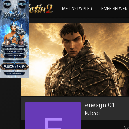
METIN2 PVPLER
EMEK SERVER
enesgnl01
Kullanıcı
Mes