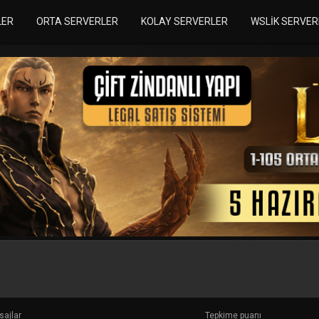
LER
ORTA SERVERLER
KOLAY SERVERLER
WSLIK SERVER
ajlar
Tepkime puanı