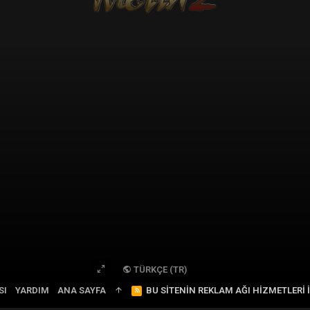
TÜRKÇE (TR)
SI
YARDIM
ANA SAYFA
R
BU SITENIN REKLAM AĞI HIZMETLERI 
S
S