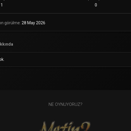
1
0
on görülme
28 May 2026
kkında
ok.
NE OYNUYORUZ?