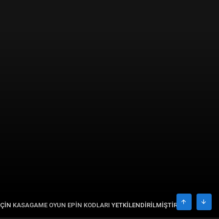
IÇIN
KASAGAME OYUN EPIN KODLARI
YETKILENDIRILMIŞTIR.
ÜST
ALT