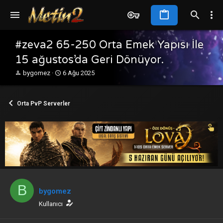
#zeva2 65-250 Orta Emek Yapısı İle
15 ağustos’da Geri Dönüyor.
K
B
bygomez
6 Ağu 2025
o
a
n
ş
b
l
Orta PvP Serverler
u
a
y
n
u
g
b
ı
a
ç
ş
t
l
a
a
r
t
i
B
a
h
bygomez
n
i
Kullanıcı