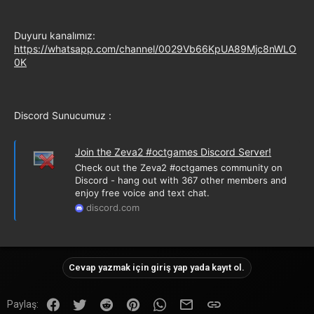
Duyuru kanalımız:
https://whatsapp.com/channel/0029Vb66KpUA89Mjc8nWLO
0K
Discord Sunucumuz :
Join the Zeva2 #octgames Discord Server!
Check out the Zeva2 #octgames community on
Discord - hang out with 367 other members and
enjoy free voice and text chat.
discord.com
Cevap yazmak için giriş yap yada kayıt ol.
Facebook
Twitter
Reddit
Pinterest
WhatsApp
E-posta
Link
Paylaş: