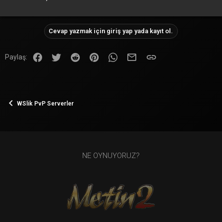
Cevap yazmak için giriş yap yada kayıt ol.
Facebook
Twitter
Reddit
Pinterest
WhatsApp
E-posta
Link
Paylaş:
WSlik PvP Serverler
NE OYNUYORUZ?