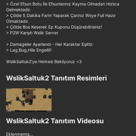
> Özel Efsun Botu İle Efsunlarınız Kayma Olmadan Hızlıca
Gelmektedir.
> Çölde 5 Dakika Farm Yaparak Çarınız Wsye Full Hazır
Olmaktadır.
> Çölde Bos Keserek Ep Kuponu Düşürebilirsiniz!
> P2W Karşıtı Wslik Server
> Damageler Ayarlandı - Her Karakter Eşittir.
> Lag,Bug,Hile Engelli!!
WslikSaltuk2'ye Herkesi Bekliyoruz <3
WslikSaltuk2 Tanıtım Resimleri​
WslikSaltuk2 Tanıtım Videosu​
Eklenmemiş...