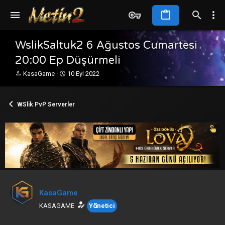
WslikSaltuk2 6 Ağustos Cumartesi
20:00 Ep Düşürmeli
K
B
KasaGame
10 Eyl 2022
o
a
n
ş
b
l
WSlik PvP Serverler
u
a
y
n
u
g
b
ı
a
ç
ş
t
l
a
a
r
t
i
a
h
KasaGame
n
i
KASAGAME
Yönetici