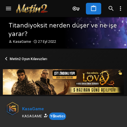
Titandiyoksit nerden düşer ve ne işe
yarar?
K
B
KasaGame
27 Eyl 2022
o
a
n
ş
b
l
Metin2 Oyun Kılavuzları
u
a
y
n
u
g
b
ı
a
ç
ş
t
l
a
a
r
t
i
a
h
KasaGame
n
i
KASAGAME
Yönetici