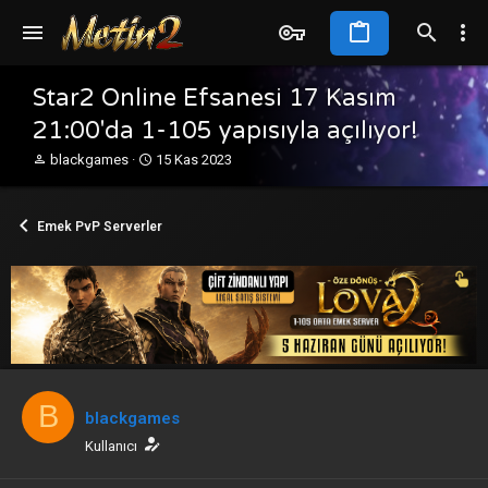
Star2 Online Efsanesi 17 Kasım
21:00'da 1-105 yapısıyla açılıyor!
K
B
blackgames
15 Kas 2023
o
a
n
ş
b
l
Emek PvP Serverler
u
a
y
n
u
g
b
ı
a
ç
ş
t
l
a
a
r
t
i
B
a
h
blackgames
n
i
Kullanıcı