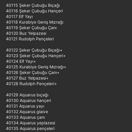
40115 Şeker Çubuğu Bıçağı
40116 Şeker Çubuğu Hançeri
40117 Elf Yayı
40118 Kurabiye Geniş Mızrağı
40119 Şeker Çubuğu Çanı
40120 Buz Yelpazesi
40121 Rudolph Pençeleri
40122 Şeker Çubuğu Bıçağı+
40123 Şeker Çubuğu Hançeri+
40124 Elf Yayı+
40125 Kurabiye Geniş Mızrağı+
40126 Şeker Çubuğu Çanı+
40127 Buz Yelpazesi+
40128 Rudolph Pençeleri+
40129 Aquarus bıçağı
40130 Aquarus hançeri
40131 Aquarus yayı
40132 Aquarus glaive
40133 Aquarus çanı
40134 Aquarus yeplazesi
40135 Aquarus pençeleri