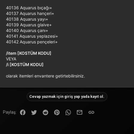
40136 Aquarus bıçağı+
40137 Aquarus hançeri+
40138 Aquarus yayı+
40139 Aquarus glaive+
40140 Aquarus çanı+
40141 Aquarus yeplazesi+
40142 Aquarus pençeleri+
/item [KOSTÜM KODU]
VEYA
/i [KOSTÜM KODU]
olarak itemleri envantere getirtebilirsiniz.
Cevap yazmak için giriş yap yada kayıt ol.
Facebook
Twitter
Reddit
Pinterest
WhatsApp
E-posta
Link
Paylaş: