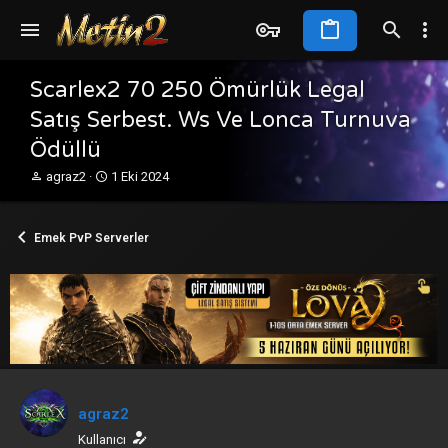
Scarlex2 70 250 Ömürlük Legal
Satış Serbest. Ws Ve Lonca Turnuva
Ödüllü
K
B
agraz2
1 Eki 2024
o
a
n
ş
b
l
Emek PvP Serverler
u
a
y
n
u
g
b
ı
a
ç
ş
t
l
a
a
r
t
i
a
h
agraz2
n
i
Kullanıcı