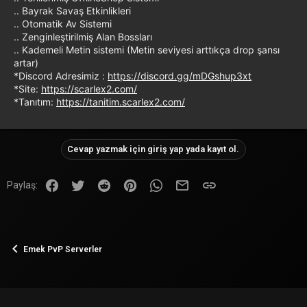
.. Bayrak Savaş Etkinlikleri
.. Otomatik Av Sistemi
.. Zenginleştirilmiş Alan Bossları
.. Kademeli Metin sistemi (Metin seviyesi arttıkça drop şansı
artar)
*Discord Adresimiz :
https://discord.gg/mDGshup3xt
*Site:
https://scarlex2.com/
*Tanıtım:
https://tanitim.scarlex2.com/
Cevap yazmak için giriş yap yada kayıt ol.
Facebook
Twitter
Reddit
Pinterest
WhatsApp
E-posta
Link
Paylaş:
Emek PvP Serverler