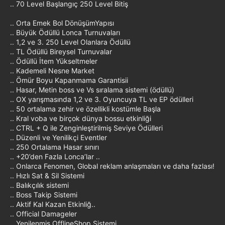
.. 70 Level Başlangıç 250 Level Bitiş
.. Orta Emek Bol DönüşümYapısı
.. Büyük Ödüllü Lonca Turnuvaları
.. 1,2 ve 3. 250 Level Olanlara Ödüllü
.. TL Ödüllü Bireysel Turnuvalar
.. Ödüllü İtem Yükseltmeler
.. Kademeli Nesne Market
.. Ömür Boyu Kapanmama Garantisii
.. Hasar, Metin boss ve Vs sıralama sistemi (ödüllü)
.. OX yarışmasında 1,2 ve 3. Oyuncuya TL ve EP ödülleri
.. 50 ortalama zehir ve özellikli kostümle Başla
.. Kral voba ve birçok dünya bossu etkinliği
.. CTRL + Q ile Zenginleştirilmiş Seviye Ödülleri
.. Düzenli ve Yenilikçi Eventler
.. 250 Ortalama Hasar sınırı
.. +20’den Fazla Lonca’lar ..
.. Onlarca Fenomen, Global reklam anlaşmaları ve daha fazlası!
.. Hızlı Sat & Sil Sistemi
.. Balıkçılık sistemi
.. Boss Takip Sistemi
.. Aktif Kal Kazan Etkinliğ..
.. Official Damageler
.. Yenilenmiş OfflineShop Sistemi