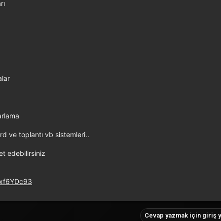
rı
alar
yarlama
rd ve toplantı vb sistemleri..
et edebilirsiniz
bxf6YDc93
Cevap yazmak için giriş y