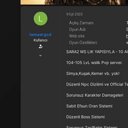
9 Eyl 2023
L
Açılış Zamanı
Oyun Adı
lamaargod
Web site
Kullanıcı
Oyun Özellikleri
w
SARA2 WS LIK YAPISIYLA - 10 
18 Eyl 2022
55
104-105 LvL wslik Pvp server.
1
Simya,Kuşak,Kemer vb. yok!
8
Düzenli Npc Dizilimi ve Official 
Sorunsuz Karakter Damageleri
Sabit Efsun Oran Sistemi
Düzenli Boss Sistemi
Sorunsuz Zar/Bahis Sistemi