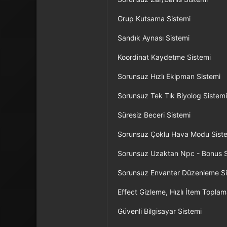
Grup Kutsama Sistemi
Sandık Aynası Sistemi
Koordinat Kaydetme Sistemi
Sorunsuz Hızlı Ekipman Sistemi
Sorunsuz Tek Tık Biyolog Sistemi
Süresiz Beceri Sistemi
Sorunsuz Çoklu Hava Modu Sist
Sorunsuz Uzaktan Npc - Bonus S
Sorunsuz Envanter Düzenleme Si
Effect Gizleme, Hızlı İtem Toplam
Güvenli Bilgisayar Sistemi