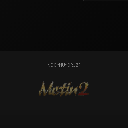
NE OYNUYORUZ?