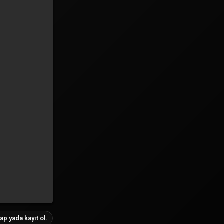
ap yada kayıt ol.