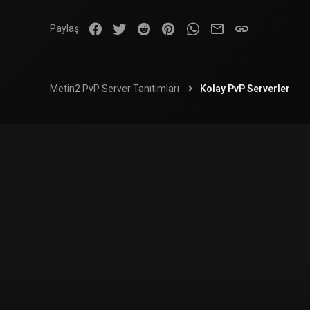
Facebook
Twitter
Reddit
Pinterest
WhatsApp
E-posta
Link
Paylaş:
Metin2 PvP Server Tanıtımları
Kolay PvP Serverler