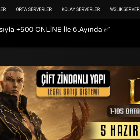
LER
ORTA SERVERLER
KOLAY SERVERLER
WSLIK SERVER
sıyla +500 ONLİNE İle 6.Ayında ✅