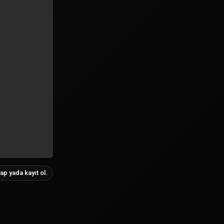
ap yada kayıt ol.