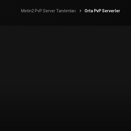
Metin2 PvP Server Tanıtımları
Orta PvP Serverler