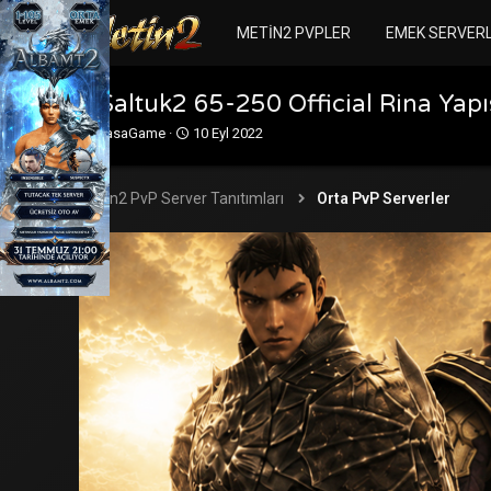
METIN2 PVPLER
EMEK SERVER
✅Saltuk2 65-250 Official Rina Yapı
K
B
KasaGame
10 Eyl 2022
o
a
n
ş
b
l
Metin2 PvP Server Tanıtımları
Orta PvP Serverler
u
a
y
n
u
g
b
ı
a
ç
ş
t
l
a
a
r
t
i
a
h
n
i