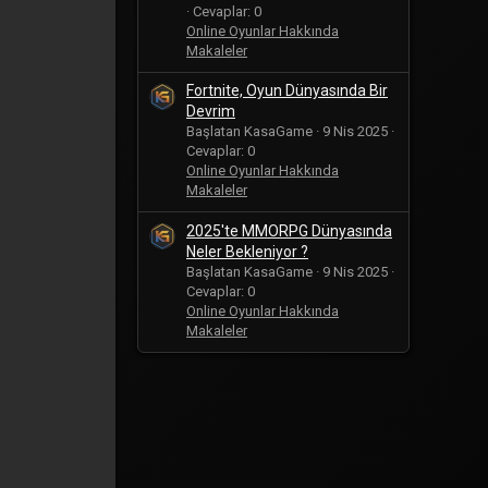
Cevaplar: 0
Online Oyunlar Hakkında
Makaleler
Fortnite, Oyun Dünyasında Bir
Devrim
Başlatan KasaGame
9 Nis 2025
Cevaplar: 0
Online Oyunlar Hakkında
Makaleler
2025'te MMORPG Dünyasında
Neler Bekleniyor ?
Başlatan KasaGame
9 Nis 2025
Cevaplar: 0
Online Oyunlar Hakkında
Makaleler