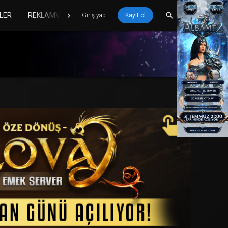
LER
REKLAMVER
Giriş yap
Kayıt ol