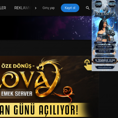
LER
REKLAMVER
Giriş yap
Kayıt ol