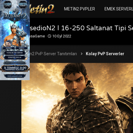
METIN2 PVPLER
EMEK SERVER
PosedioN2 l 16-250 Saltanat Tipi Se
K
B
KasaGame
10 Eyl 2022
o
a
n
ş
b
l
Metin2 PvP Server Tanıtımları
Kolay PvP Serverler
u
a
y
n
u
g
b
ı
a
ç
ş
t
l
a
a
r
t
i
a
h
n
i