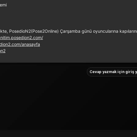
temi
irlikte, PosedioN2(Pose2Online) Çarşamba günü oyuncularına kapıların
anitim.posedion2.com/
dion2.com/anasayfa
on2
Cevap yazmak için giriş y