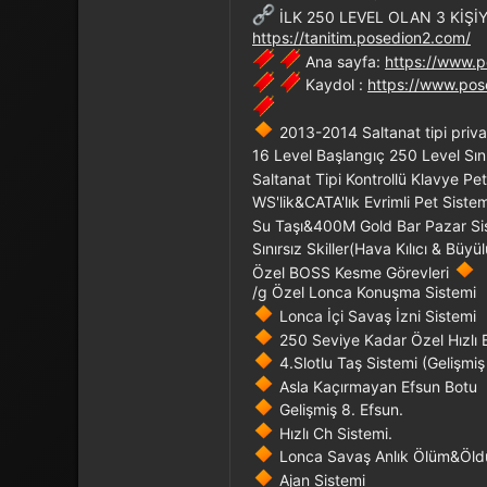
İLK 250 LEVEL OLAN 3 KİŞİYE
https://tanitim.posedion2.com/
Ana sayfa:
https://www.
Kaydol :
https://www.pos
2013-2014 Saltanat tipi priv
16 Level Başlangıç 250 Level Sını
Saltanat Tipi Kontrollü Klavye Pe
WS'lik&CATA'lık Evrimli Pet Siste
Su Taşı&400M Gold Bar Pazar Si
Sınırsız Skiller(Hava Kılıcı & Büyü
Özel BOSS Kesme Görevleri
/g Özel Lonca Konuşma Sistemi
Lonca İçi Savaş İzni Sistemi
250 Seviye Kadar Özel Hızlı B
4.Slotlu Taş Sistemi (Gelişmiş E
Asla Kaçırmayan Efsun Botu
Gelişmiş 8. Efsun.
Hızlı Ch Sistemi.
Lonca Savaş Anlık Ölüm&Öl
Ajan Sistemi