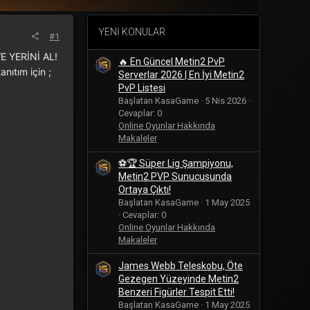
YENI KONULAR
#1
 YERİNİ AL!
🔥 En Güncel Metin2 PvP
anıtım için ;
Serverlar 2026 | En İyi Metin2
PvP Listesi
Başlatan KasaGame
5 Nis 2026
Cevaplar: 0
Online Oyunlar Hakkında
Makaleler
⚽🏆 Süper Lig Şampiyonu,
Metin2 PVP Sunucusunda
Ortaya Çıktı!
Başlatan KasaGame
1 May 2025
Cevaplar: 0
Online Oyunlar Hakkında
Makaleler
James Webb Teleskobu, Öte
Gezegen Yüzeyinde Metin2
Benzeri Figürler Tespit Etti!
Başlatan KasaGame
1 May 2025