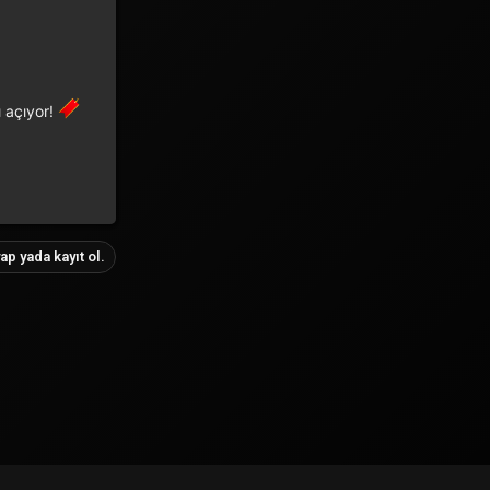
ı açıyor!
ap yada kayıt ol.