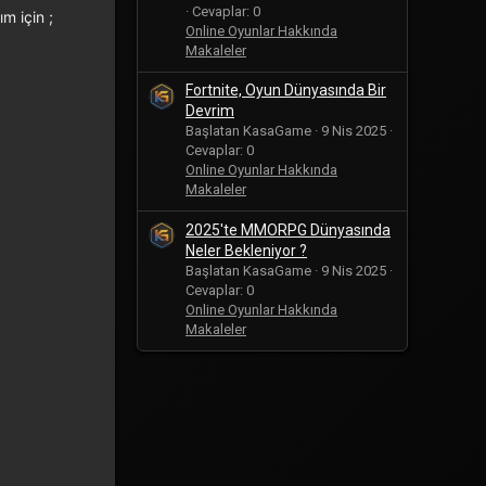
Cevaplar: 0
ım için ;
Online Oyunlar Hakkında
Makaleler
Fortnite, Oyun Dünyasında Bir
Devrim
Başlatan KasaGame
9 Nis 2025
Cevaplar: 0
Online Oyunlar Hakkında
Makaleler
2025'te MMORPG Dünyasında
Neler Bekleniyor ?
Başlatan KasaGame
9 Nis 2025
Cevaplar: 0
Online Oyunlar Hakkında
Makaleler