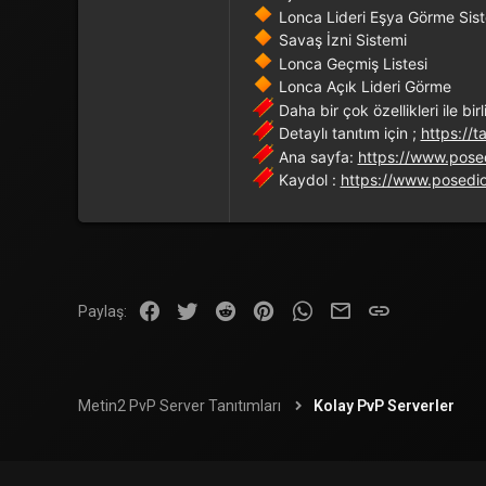
Lonca Lideri Eşya Görme Sis
Savaş İzni Sistemi
Lonca Geçmiş Listesi
Lonca Açık Lideri Görme
Daha bir çok özellikleri ile b
Detaylı tanıtım için ;
https://t
Ana sayfa:
https://www.pose
Kaydol :
https://www.posedi
Facebook
Twitter
Reddit
Pinterest
WhatsApp
E-posta
Link
Paylaş:
Metin2 PvP Server Tanıtımları
Kolay PvP Serverler