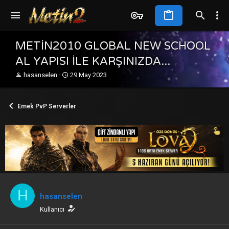
METİN2010 GLOBAL NEW SCHOOL
AL YAPISI İLE KARŞINIZDA...
K
B
hasanselen
29 May 2023
o
a
n
ş
b
l
Emek PvP Serverler
u
a
y
n
u
g
b
ı
a
ç
ş
t
l
a
a
r
t
i
H
a
h
hasanselen
n
i
Kullanıcı