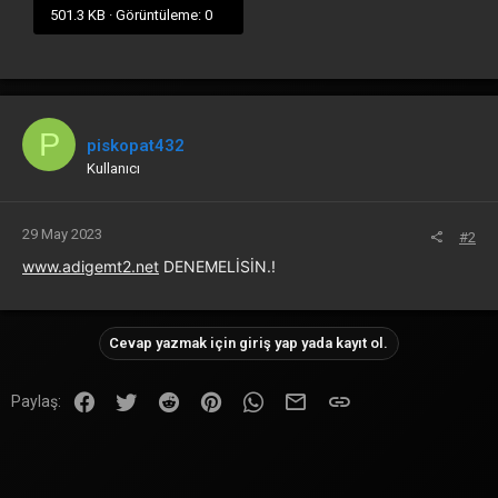
501.3 KB · Görüntüleme: 0
P
piskopat432
Kullanıcı
29 May 2023
#2
www.adigemt2.net
DENEMELİSİN.!
Cevap yazmak için giriş yap yada kayıt ol.
Facebook
Twitter
Reddit
Pinterest
WhatsApp
E-posta
Link
Paylaş: