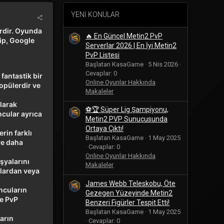
YENI KONULAR
rdir. Oyunda
🔥 En Güncel Metin2 PvP
rip, Google
Serverlar 2026 | En İyi Metin2
PvP Listesi
Başlatan KasaGame
5 Nis 2026
Cevaplar: 0
fantastik bir
Online Oyunlar Hakkında
opülerdir ve
Makaleler
olarak
⚽🏆 Süper Lig Şampiyonu,
ncular ayrıca
Metin2 PVP Sunucusunda
Ortaya Çıktı!
rin farklı
Başlatan KasaGame
1 May 2025
ve daha
Cevaplar: 0
Online Oyunlar Hakkında
şyalarını
Makaleler
rlardan veya
James Webb Teleskobu, Öte
ncuların
Gezegen Yüzeyinde Metin2
ve PvP
Benzeri Figürler Tespit Etti!
Başlatan KasaGame
1 May 2025
ların
Cevaplar: 0