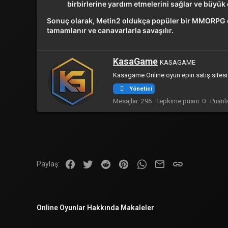
birbirlerine yardım etmelerini sağlar ve büyük
Sonuç olarak, Metin2 oldukça popüler bir MMORPG oy
tamamlanır ve canavarlarla savaşılır.
Y
KasaGame
KASAGAME
a
Kasagame Online oyun epin satış sitesi
z
a
Yönetici
r
Mesajlar
296
Tepkime puanı
0
Puanla
Facebook
Twitter
Reddit
Pinterest
WhatsApp
E-posta
Link
Paylaş:
Online Oyunlar Hakkında Makaleler