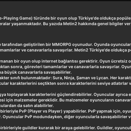
-Playing Game) türünde bir oyun olup Türkiye'de oldukça popüle
eralar yaşanmaktadır. Bu yazıda Metin2 hakkında genel bilgiler ve
 tarafından geliştirilen bir MMORPG oyunudur. Oyunda oyuncular 
amamlarlar ve canavarlarla savaşırlar. Metin2 Türkiye'de oldukça p
nanan bir oyun olup internet bağlantısı gerektirir. Oyun ücretsiz 
duktan sonra, görevleri tamamlarlar ve canavarlarla savaşırlar. Oyu
ha büyük canavarlarla savaşabilirler.
akter sınıfı bulunmaktadır: Sura, Ninja, Şaman ve Lycan. Her karakte
ular karakterlerini seçtikten sonra karakterlerini seviye atlatırlar 
a toplayarak karakterlerini güçlendirebilirler. Oyuncular ayrıca e
ilmesi için malzemeler gereklidir. Bu malzemeler oyuncuların canava
lardan da satın alabilirler.
irleriyle PvP (Player vs Player) yapabilirler. PvP yapmak için, oyu
. Oyuncular PvP modundayken, diğer oyuncularla savaşabilirler 
birleriyle guildler kurarak bir araya gelebilirler. Guildler, oyuncu