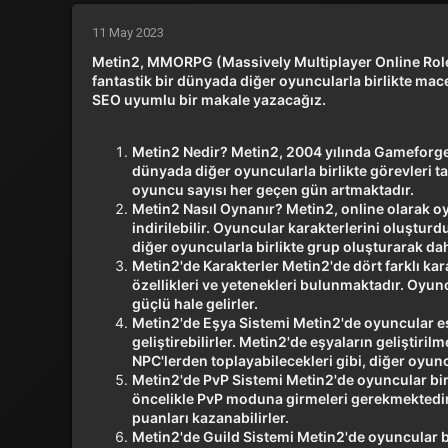
11 May 2023
Metin2, MMORPG (Massively Multiplayer Online Role
fantastik bir dünyada diğer oyuncularla birlikte mac
SEO uyumlu bir makale yazacağız.
Metin2 Nedir? Metin2, 2004 yılında Gameforge
dünyada diğer oyuncularla birlikte görevleri t
oyuncu sayısı her geçen gün artmaktadır.
Metin2 Nasıl Oynanır? Metin2, online olarak oy
indirilebilir. Oyuncular karakterlerini oluştur
diğer oyuncularla birlikte grup oluşturarak da
Metin2'de Karakterler Metin2'de dört farklı kar
özellikleri ve yetenekleri bulunmaktadır. Oyunc
güçlü hale gelirler.
Metin2'de Eşya Sistemi Metin2'de oyuncular eşy
geliştirebilirler. Metin2'de eşyaların geliştir
NPC'lerden toplayabilecekleri gibi, diğer oyuncu
Metin2'de PvP Sistemi Metin2'de oyuncular birb
öncelikle PvP moduna girmeleri gerekmektedir
puanları kazanabilirler.
Metin2'de Guild Sistemi Metin2'de oyuncular bir