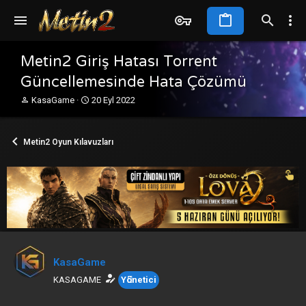
Metin2 Giriş Hatası Torrent
Güncellemesinde Hata Çözümü
K
B
KasaGame
20 Eyl 2022
o
a
n
ş
b
l
Metin2 Oyun Kılavuzları
u
a
y
n
u
g
b
ı
a
ç
ş
t
l
a
a
r
t
i
a
h
KasaGame
n
i
KASAGAME
Yönetici