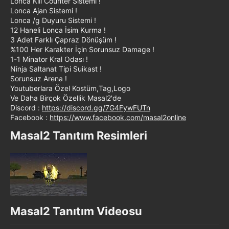
Lonca Kill Counter Sistemi !
Lonca Ajan Sistemi !
Lonca /g Duyuru Sistemi !
12 Haneli Lonca İsim Kurma !
3 Adet Farklı Çapraz Dönüşüm !
%100 Her Karakter İçin Sorunsuz Damage !
1-1 Minator Kral Odası !
Ninja Saltanat Tipi Suikast !
Sorunsuz Arena !
Youtuberlara Özel Kostüm,Tag,Logo
Ve Daha Birçok Özellik Masal2'de
Discord :
https://discord.gg/7G4FywFUTn
Facebook :
https://www.facebook.com/masal2online
Masal2 Tanıtım Resimleri​
Masal2 Tanıtım Videosu​