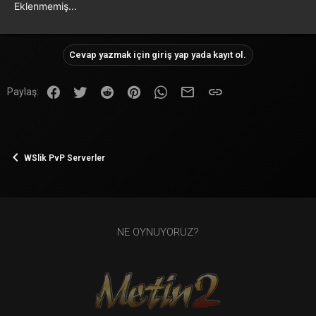
Eklenmemiş...
Cevap yazmak için giriş yap yada kayıt ol.
Facebook
Twitter
Reddit
Pinterest
WhatsApp
E-posta
Link
Paylaş:
WSlik PvP Serverler
NE OYNUYORUZ?