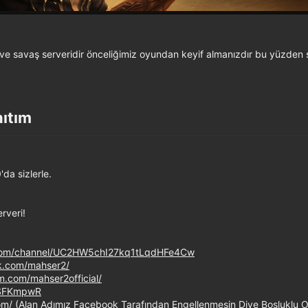
e savaş serveridir önceliğimiz oyundan keyif almanızdır bu yüzden
ıtım​
da sizlerle.
veri!
.com/channel/UC2HW5chI27kq1tLqdHFe4Cw
k.com/mahser2/
m.com/mahser2official/
pSFKmpwR
m/ (Alan Adımız Facebook Tarafından Engellenmesin Diye Boşluklu O