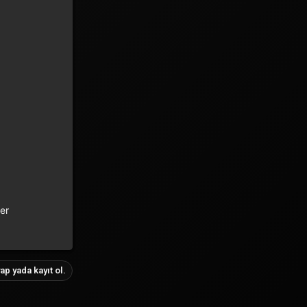
er
ap yada kayıt ol.