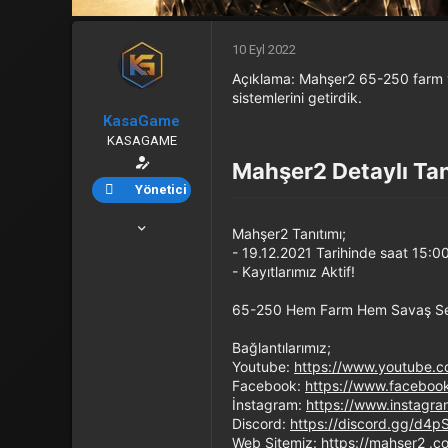
10 Eyl 2022
Açıklama: Mahşer2 65-250 farm v
sistemlerini getirdik.
KasaGame
KASAGAME
Mahşer2 Detaylı Tan
Yönetici
7 Eyl 2022
Mahşer2 Tanıtımı;
296
- 19.12.2021 Tarihinde saat 15:00'
- Kayıtlarımız Aktif!
0
16
65-250 Hem Farm Hem Savaş Ser
www.kasagame.com
Bağlantılarımız;
Youtube:
https://www.youtube
Facebook:
https://www.faceboo
İnstagram:
https://www.instagra
Discord:
https://discord.gg/d4
Web Sitemiz:
https://mahser2
.co