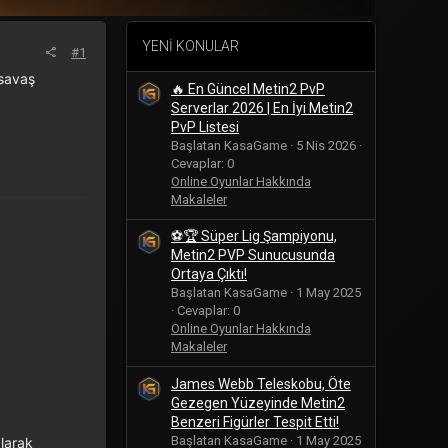
YENI KONULAR
#1
 savaş
🔥 En Güncel Metin2 PvP
Serverlar 2026 | En İyi Metin2
PvP Listesi
Başlatan KasaGame
5 Nis 2026
Cevaplar: 0
Online Oyunlar Hakkında
Makaleler
⚽🏆 Süper Lig Şampiyonu,
Metin2 PVP Sunucusunda
Ortaya Çıktı!
Başlatan KasaGame
1 May 2025
Cevaplar: 0
Online Oyunlar Hakkında
Makaleler
James Webb Teleskobu, Öte
Gezegen Yüzeyinde Metin2
Benzeri Figürler Tespit Etti!
Başlatan KasaGame
1 May 2025
larak