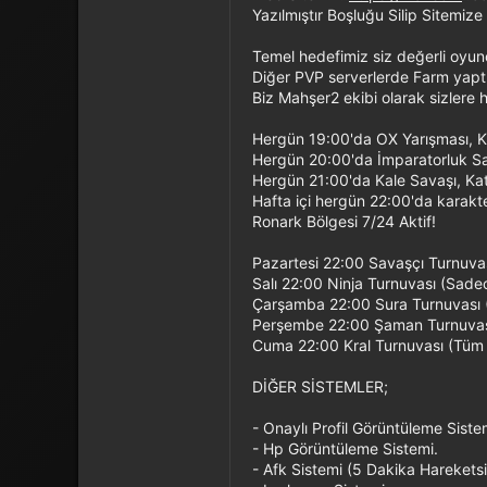
Yazılmıştır Boşluğu Silip Sitemize 
Temel hedefimiz siz değerli oyun
Diğer PVP serverlerde Farm yapt
Biz Mahşer2 ekibi olarak sizlere 
Hergün 19:00'da OX Yarışması, Ka
Hergün 20:00'da İmparatorluk Sav
Hergün 21:00'da Kale Savaşı, Kat
Hafta içi hergün 22:00'da karakte
Ronark Bölgesi 7/24 Aktif!
Pazartesi 22:00 Savaşçı Turnuvası 
Salı 22:00 Ninja Turnuvası (Sadece 
Çarşamba 22:00 Sura Turnuvası (Sa
Perşembe 22:00 Şaman Turnuvası (
Cuma 22:00 Kral Turnuvası (Tüm Ka
DİĞER SİSTEMLER;
- Onaylı Profil Görüntüleme Siste
- Hp Görüntüleme Sistemi.
- Afk Sistemi (5 Dakika Hareketsi