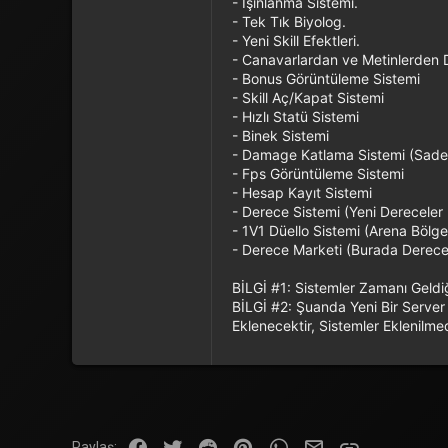
- Işınlanma Sistemi.
- Tek Tık Biyolog.
- Yeni Skill Efektleri.
- Canavarlardan ve Metinlerden 
- Bonus Görüntüleme Sistemi
- Skill Aç/Kapat Sistemi
- Hızlı Statü Sistemi
- Binek Sistemi
- Damage Katlama Sistemi (Sadec
- Fps Görüntüleme Sistemi
- Hesap Kayıt Sistemi
- Derece Sistemi (Yeni Dereceler
- 1V1 Düello Sistemi (Arena Bölge
- Derece Marketi (Burada Derecen
BİLGİ #1: Sistemler Zamanı Geldi
BİLGİ #2: Şuanda Yeni Bir Server
Eklenecektir, Sistemler Eklenil
Facebook
Twitter
Reddit
Pinterest
WhatsApp
E-posta
Link
Paylaş: