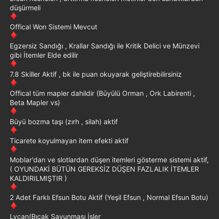
düşürmeli
Offical Won Sistemi Mevcut
Egzersiz Sandığı , Krallar Sandığı ile Kritik Delici ve Münzevi
gibi İtemler Elde edilir
7.8 Skiller Aktif , bk ile puan okuyarak geliştirebilirsiniz
Offical tüm mapler dahildir (Büyülü Orman , Ork Labirenti ,
Beta Mapler vs)
Büyü bozma taşı (zırh , silah) aktif
Ticarete koyulmayan item efekti aktif
Moblar'dan ve slotlardan düşen itemleri gösterme sistemi aktif,
( OYUNDAKİ BÜTÜN GEREKSİZ DÜŞEN FAZLALIK İTEMLER
KALDIRILMIŞTIR )
2 Adet Farklı Efsun Botu Aktif (Yeşil Efsun , Normal Efsun Botu)
Lycan(Bıçak Savunması İşler