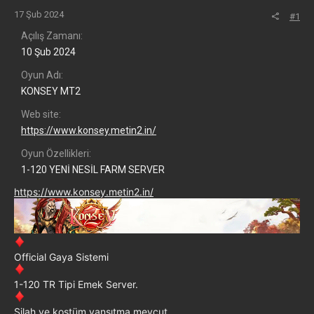
17 Şub 2024
#1
Açılış Zamanı
10 Şub 2024
Oyun Adı
KONSEY MT2
Web site
https://www.konsey.metin2.in/
Oyun Özellikleri
1-120 YENİ NESİL FARM SERVER
https://www.konsey.metin2.in/
Official Gaya Sistemi
1-120 TR Tipi Emek Server.
Silah ve kostüm yansıtma mevcut