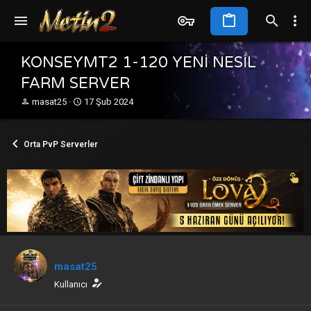
KONSEYMT2 1-120 YENİ NESİL
FARM SERVER
K
B
masat25
17 Şub 2024
o
a
n
ş
b
l
Orta PvP Serverler
u
a
y
n
u
g
b
ı
a
ç
ş
t
l
a
a
r
t
i
a
h
masat25
n
i
Kullanıcı