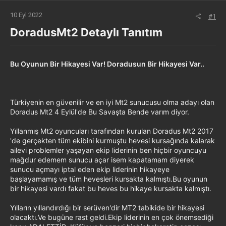
10 Eyl 2022
#1
DoradusMt2 Detaylı Tanıtım​
Bu Oyunun Bir Hikayesi Var! Doradusun Bir Hikayesi Var..
Türkiyenin en güvenilir ve en iyi Mt2 sunucusu olma adayı olan
Doradus Mt2 4 Eylül'de Bu Savaşta Bende varım diyor.
Yıllanmış Mt2 oyuncuları tarafından kurulan Doradus Mt2 2017
'de gerçekten tüm ekibini kurmuştu hevesi kursağında kalarak
ailevi problemler yaşayan ekip liderinin ben hiçbir oyuncuyu
mağdur edemem sunucu açar isem kapatamam diyerek
sunucu açmayı iptal eden ekip liderinin hikayeye
başlayamamış ve tüm hevesleri kursakta kalmıştı.Bu oyunun
bir hikayesi vardı fakat bu heves bu hikaye kursakta kalmıştı.
Yılların yıllandırdığı bir serüven'dir MT2 tabikide bir hikayesi
olacaktı.Ve bugüne rast geldi.Ekip liderinin en çok önemsediği