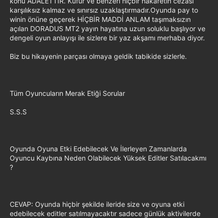
konu ADALETTİR. Küfür ve benzeri hiçbir hakaretin cezası
karşılıksız kalmaz ve sınırsız uzaklaştırmadır.Oyunda pay to
winin önüne geçerek HİÇBİR MADDİ ANLAM taşımaksızın
açılan DORADUS MT2 yayın hayatına uzun soluklu başlıyor ve
dengeli oyun anlayışı ile sizlere bir yaz akşamı merhaba diyor.
Biz bu hikayenin parçası olmaya geldik tabikide sizlerle.
Tüm Oyuncuların Merak Etiği Sorular
S.S.S
Oyunda Oyuna Etki Edebilecek Ve İlerleyen Zamanlarda
Oyuncu Kaybına Neden Olabilecek Yüksek Editler Satılacakmı
?
CEVAP: Oyunda hiçbir şekilde ileride size ve oyuna etki
edebilecek editler satılmayacaktır sadece günlük aktivilerde