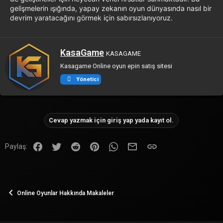
gelişmelerin ışığında, yapay zekanın oyun dünyasında nasıl bir
devrim yaratacağını görmek için sabırsızlanıyoruz.
Y
KasaGame
KASAGAME
a
Kasagame Online oyun epin satış sitesi
z
a
Yönetici
r
Cevap yazmak için giriş yap yada kayıt ol.
Facebook
Twitter
Reddit
Pinterest
WhatsApp
E-posta
Link
Paylaş:
Online Oyunlar Hakkında Makaleler