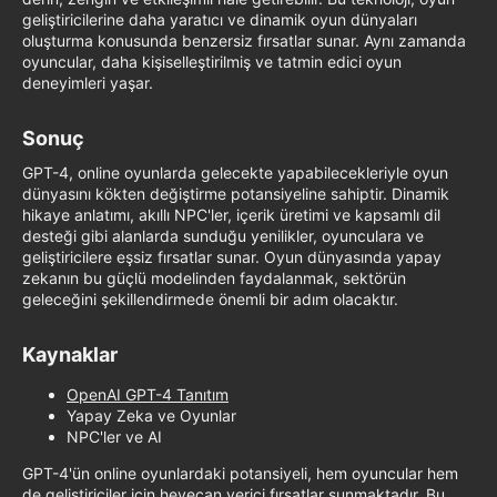
geliştiricilerine daha yaratıcı ve dinamik oyun dünyaları
oluşturma konusunda benzersiz fırsatlar sunar. Aynı zamanda
oyuncular, daha kişiselleştirilmiş ve tatmin edici oyun
deneyimleri yaşar.
Sonuç​
GPT-4, online oyunlarda gelecekte yapabilecekleriyle oyun
dünyasını kökten değiştirme potansiyeline sahiptir. Dinamik
hikaye anlatımı, akıllı NPC'ler, içerik üretimi ve kapsamlı dil
desteği gibi alanlarda sunduğu yenilikler, oyunculara ve
geliştiricilere eşsiz fırsatlar sunar. Oyun dünyasında yapay
zekanın bu güçlü modelinden faydalanmak, sektörün
geleceğini şekillendirmede önemli bir adım olacaktır.
Kaynaklar​
OpenAI GPT-4 Tanıtım
Yapay Zeka ve Oyunlar
NPC'ler ve AI
GPT-4'ün online oyunlardaki potansiyeli, hem oyuncular hem
de geliştiriciler için heyecan verici fırsatlar sunmaktadır. Bu