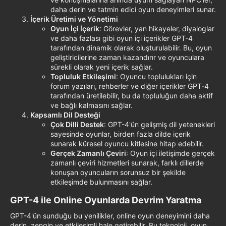
daha derin ve tatmin edici oyun deneyimleri sunar.
İçerik Üretimi ve Yönetimi
Oyun İçi İçerik
: Görevler, yan hikayeler, diyaloglar
ve daha fazlası gibi oyun içi içerikler GPT-4
tarafından dinamik olarak oluşturulabilir. Bu, oyun
geliştiricilerine zaman kazandırır ve oyunculara
sürekli olarak yeni içerik sağlar.
Topluluk Etkileşimi
: Oyuncu toplulukları için
forum yazıları, rehberler ve diğer içerikler GPT-4
tarafından üretilebilir, bu da topluluğun daha aktif
ve bağlı kalmasını sağlar.
Kapsamlı Dil Desteği
Çok Dilli Destek
: GPT-4'ün gelişmiş dil yetenekleri
sayesinde oyunlar, birden fazla dilde içerik
sunarak küresel oyuncu kitlesine hitap edebilir.
Gerçek Zamanlı Çeviri
: Oyun içi iletişimde gerçek
zamanlı çeviri hizmetleri sunarak, farklı dillerde
konuşan oyuncuların sorunsuz bir şekilde
etkileşimde bulunmasını sağlar.
GPT-4 ile Online Oyunlarda Devrim Yaratma​
GPT-4'ün sunduğu bu yenilikler, online oyun deneyimini daha
derin, zengin ve etkileşimli hale getirebilir. Bu teknoloji, oyun