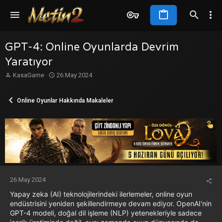
GPT-4: Online Oyunlarda Devrim
Yaratıyor
K
B
KasaGame
26 May 2024
o
a
n
ş
Online Oyunlar Hakkında Makaleler
b
l
u
a
y
n
u
g
b
ı
a
ç
ş
t
l
a
a
r
26 May 2024
t
i
a
h
Yapay zeka (AI) teknolojilerindeki ilerlemeler, online oyun
n
i
endüstrisini yeniden şekillendirmeye devam ediyor. OpenAI'nin
GPT-4 modeli, doğal dil işleme (NLP) yetenekleriyle sadece