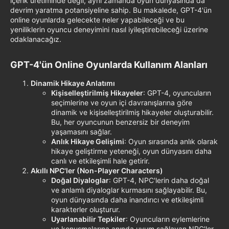
içerik üretiminde değil, aynı zamanda oyun dünyasında da
devrim yaratma potansiyeline sahip. Bu makalede, GPT-4'ün
online oyunlarda gelecekte neler yapabileceği ve bu
yeniliklerin oyuncu deneyimini nasıl iyileştirebileceği üzerine
odaklanacağız.
GPT-4'ün Online Oyunlarda Kullanım Alanları​
Dinamik Hikaye Anlatımı
Kişiselleştirilmiş Hikayeler
: GPT-4, oyuncuların
seçimlerine ve oyun içi davranışlarına göre
dinamik ve kişiselleştirilmiş hikayeler oluşturabilir.
Bu, her oyuncunun benzersiz bir deneyim
yaşamasını sağlar.
Anlık Hikaye Gelişimi
: Oyun sırasında anlık olarak
hikaye geliştirme yeteneği, oyun dünyasını daha
canlı ve etkileşimli hale getirir.
Akıllı NPC'ler (Non-Player Characters)
Doğal Diyaloglar
: GPT-4, NPC'lerin daha doğal
ve anlamlı diyaloglar kurmasını sağlayabilir. Bu,
oyun dünyasında daha inandırıcı ve etkileşimli
karakterler oluşturur.
Uyarlanabilir Tepkiler
: Oyuncuların eylemlerine
ve konuşmalarına anında uyum sağlayan NPC'ler,