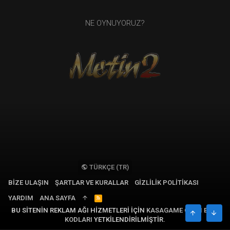
NE OYNUYORUZ?
TÜRKÇE (TR)
BIZE ULAŞIN
ŞARTLAR VE KURALLAR
GIZLILIK POLITIKASI
YARDIM
ANA SAYFA
R
S
BU SITENIN REKLAM AĞI HIZMETLERI IÇIN
KASAGAME OYUN EPIN
S
ÜST
ALT
KODLARI
YETKILENDIRILMIŞTIR.