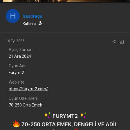
a
r
t
i
H
a
h
hasdrago
n
i
Kullanıcı
16 Eyl 2025
#1
Açılış Zamanı
21 Ara 2024
Oyun Adı
Furymt2
Web site
https://furymt2.com/
Oyun Özellikleri
70-250 Orta Emek
FURYMT2
70-250 ORTA EMEK, DENGELİ VE ADİL