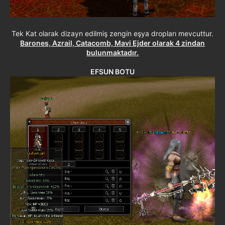
Tek Kat olarak dizayn edilmiş zengin eşya dropları mevcuttur.
Barones, Azrail, Catacomb, Mavi Ejder olarak 4 zindan
bulunmaktadır.
EFSUN BOTU