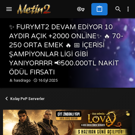
✨ FURYMT2 DEVAM EDİYOR 10
AYDIR AÇIK +2000 ONLİNE✨ 🔥 70-
250 ORTA EMEK 🔥 📅 İÇERİSİ
ŞAMPİYONLAR LİGİ GİBİ
YANIYORRRR 📢500.000TL NAKİT
ÖDÜL FIRSATI
K
B
hasdrago
16 Eyl 2025
o
a
n
ş
b
l
Kolay PvP Serverler
u
a
y
n
u
g
b
ı
a
ç
ş
t
l
a