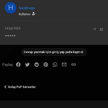
H
hasdrago
Kullanıcı
24 Eyl 2025
#2
+++++
Cevap yazmak için giriş yap yada kayıt ol.
Facebook
Twitter
Reddit
Pinterest
WhatsApp
E-posta
Link
Paylaş:
Kolay PvP Serverler