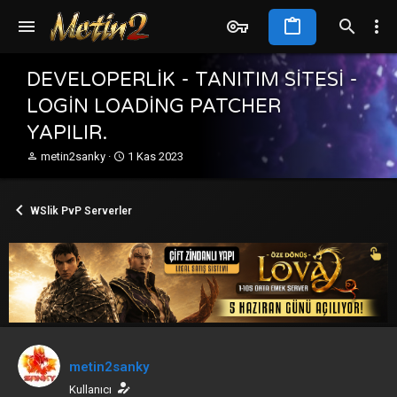
DEVELOPERLİK - TANITIM SİTESİ -
LOGİN LOADİNG PATCHER
YAPILIR.
K
B
metin2sanky
1 Kas 2023
o
a
n
ş
b
l
WSlik PvP Serverler
u
a
y
n
u
g
b
ı
a
ç
ş
t
l
a
a
r
t
i
a
h
metin2sanky
n
i
Kullanıcı