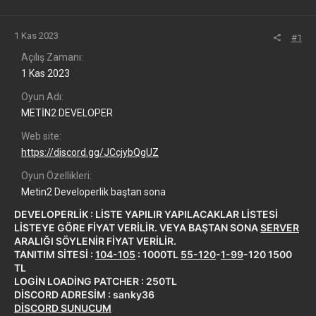
1 Kas 2023
#1
Açılış Zamanı
1 Kas 2023
Oyun Adı
METİN2 DEVELOPER
Web site
https://discord.gg/JCcjybQgUZ
Oyun Özellikleri
Metin2 Developerlik baştan sona
DEVELOPERLİK : LİSTE YAPILIR YAPILACAKLAR LİSTESİ
LİSTEYE GÖRE FİYAT VERİLİR. VEYA BAŞTAN SONA
SERVER
ARALIĞI SÖYLENİR FİYAT VERİLİR.
TANITIM SİTESİ :
104-105
: 1000TL
55-120
-
1-99
-120 1500
TL
LOGİN LOADİNG PATCHER : 250TL
DİSCORD ADRESİM : sanky36
DİSCORD SUNUCUM