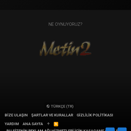
NE OYNUYORUZ?
TÜRKÇE (TR)
BIZE ULAŞIN
ŞARTLAR VE KURALLAR
GIZLILIK POLITIKASI
YARDIM
ANA SAYFA
R
S
BU SITENIN REKLAM AĞI HIZMETLERI IÇIN
KASAGAME OYUN EPIN