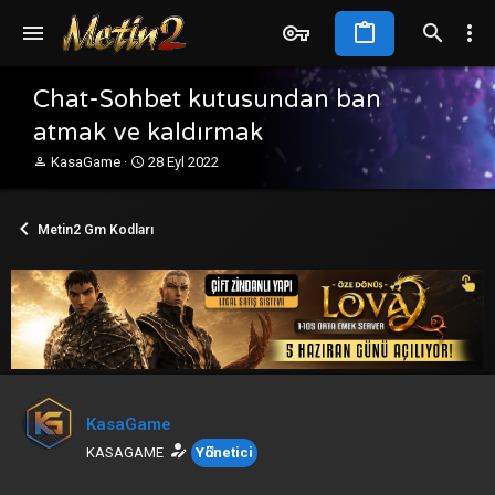
Chat-Sohbet kutusundan ban
atmak ve kaldırmak
K
B
KasaGame
28 Eyl 2022
o
a
n
ş
b
l
Metin2 Gm Kodları
u
a
y
n
u
g
b
ı
a
ç
ş
t
l
a
a
r
t
i
a
h
KasaGame
n
i
KASAGAME
Yönetici