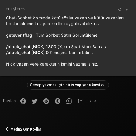
28 Eyl 2022
#1
Chat-Sohbet kısmında kötü sözler yazan ve küfür yazanları
banlamak için kolayca kodları uygulayabilirsiniz.
geteventflag
: Tüm Sohbet Satırı Görüntüleme
/block_chat [NICK] 1800
(Yarım Saat Atar) Ban atar
/block_chat [NICK] 0
Konuşma banını bitirir.
Nick yazan yere karakterin ismini yazmalısınız.
Cevap yazmak için giriş yap yada kayıt ol.
Facebook
Twitter
Reddit
Pinterest
WhatsApp
E-posta
Link
Paylaş:
Metin2 Gm Kodları