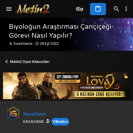
Biyoloğun Araştırması Çançiçeği
Görevi Nasıl Yapılır?
K
B
KasaGame
28 Eyl 2022
o
a
n
ş
b
l
Metin2 Oyun Kılavuzları
u
a
y
n
u
g
b
ı
a
ç
ş
t
l
a
a
r
t
i
a
h
KasaGame
n
i
KASAGAME
Yönetici