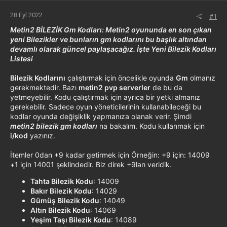
28 Eyl 2022
#1
Metin2 BİLEZİK Gm Kodları: Metin2 oyununda en son çıkan
yeni Bilezikler ve bunların gm kodlarını bu başlık altından
devamlı olarak güncel paylaşacağız. İşte Yeni Bilezik Kodları
Listesi
Bilezik Kodlarını
çalıştırmak için öncelikle oyunda
Gm
olmanız
gerekmektedir. Bazı
metin2 pvp serverler
de bu da
yetmeyebilir. Kodu çalıştırmak için ayrıca bir yetki almanız
gerekebilir. Sadece oyun yöneticilerinin kullanabileceği bu
kodlar oyunda değişiklik yapmanıza olanak verir. Şimdi
metin2 bilezik gm kodları
na bakalım. Kodu kullanmak için
i/kod
yazınız.
İtemler 0dan +9 kadar getirmek için Örneğin: +9 için: 14009
+1 için 14001 şeklindedir. Biz direk +9ları veridik.
Tahta Bilezik Kodu
: 14009
Bakır Bilezik Kodu
: 14029
Gümüş Bilezik Kodu
: 14049
Altın Bilezik Kodu
: 14069
Yeşim Taşı Bilezik Kodu
: 14089