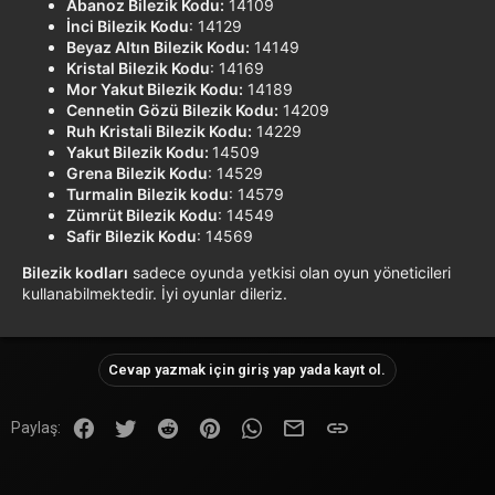
Abanoz Bilezik Kodu:
14109
İnci Bilezik Kodu
: 14129
Beyaz Altın Bilezik Kodu:
14149
Kristal Bilezik Kodu
: 14169
Mor Yakut Bilezik Kodu:
14189
Cennetin Gözü Bilezik Kodu:
14209
Ruh Kristali Bilezik Kodu:
14229
Yakut Bilezik Kodu:
14509
Grena Bilezik Kodu
: 14529
Turmalin Bilezik kodu
: 14579
Zümrüt Bilezik Kodu
: 14549
Safir Bilezik Kodu
: 14569
Bilezik kodları
sadece oyunda yetkisi olan oyun yöneticileri
kullanabilmektedir. İyi oyunlar dileriz.
Cevap yazmak için giriş yap yada kayıt ol.
Facebook
Twitter
Reddit
Pinterest
WhatsApp
E-posta
Link
Paylaş: