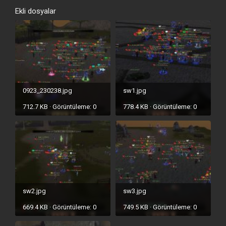
Ekli dosyalar
0923_230238.jpg
sw1.jpg
712.7 KB · Görüntüleme: 0
778.4 KB · Görüntüleme: 0
sw2.jpg
sw3.jpg
669.4 KB · Görüntüleme: 0
749.5 KB · Görüntüleme: 0