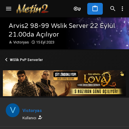
Arvis2 98-99 Wslik Server 22 Eylül
21.00da Açılıyor
K
B
Victoryas
15 Eyl 2023
o
a
n
ş
b
l
WSlik PvP Serverler
u
a
y
n
u
g
b
ı
a
ç
ş
t
l
a
a
r
t
i
V
a
h
Victoryas
n
i
Kullanıcı