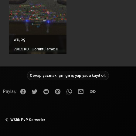
ws.jpg
790.5 KB · Görüntüleme: 0
Cevap yazmak için giriş yap yada kayıt ol.
Facebook
Twitter
Reddit
Pinterest
WhatsApp
E-posta
Link
Paylaş:
WSlik PvP Serverler