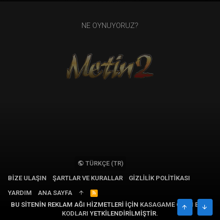
NE OYNUYORUZ?
TÜRKÇE (TR)
BIZE ULAŞIN
ŞARTLAR VE KURALLAR
GIZLILIK POLITIKASI
YARDIM
ANA SAYFA
R
S
BU SITENIN REKLAM AĞI HIZMETLERI IÇIN
KASAGAME OYUN EPIN
S
ÜST
ALT
KODLARI
YETKILENDIRILMIŞTIR.