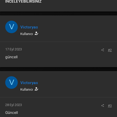
İNCELEYEBİLİRSİNİZ
V
Victoryas
Kullanıcı
17 Eyl 2023
#2
güncell
V
Victoryas
Kullanıcı
28 Eyl 2023
#3
Güncell