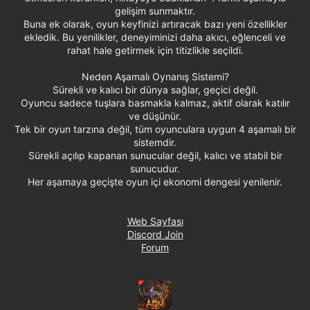
gelişim sunmaktır.
Buna ek olarak, oyun keyfinizi artıracak bazı yeni özellikler
ekledik. Bu yenilikler, deneyiminizi daha akıcı, eğlenceli ve
rahat hale getirmek için titizlikle seçildi.
Neden Aşamalı Oynanış Sistemi?
Sürekli ve kalıcı bir dünya sağlar, geçici değil.
Oyuncu sadece tuşlara basmakla kalmaz, aktif olarak katılır
ve düşünür.
Tek bir oyun tarzına değil, tüm oyunculara uygun 4 aşamalı bir
sistemdir.
Sürekli açılıp kapanan sunucular değil, kalıcı ve stabil bir
sunucudur.
Her aşamaya geçişte oyun içi ekonomi dengesi yenilenir.
Web Sayfası
Discord Join
Forum