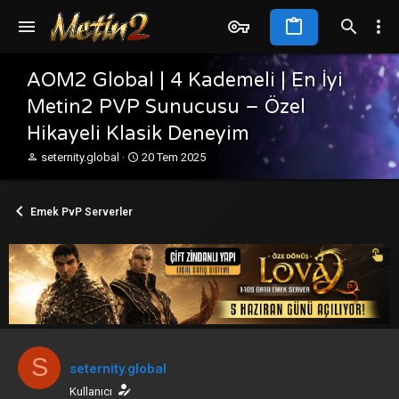
AOM2 Global | 4 Kademeli | En İyi
Metin2 PVP Sunucusu – Özel
Hikayeli Klasik Deneyim
K
B
seternity.global
20 Tem 2025
o
a
n
ş
b
l
Emek PvP Serverler
u
a
y
n
u
g
b
ı
a
ç
ş
t
l
a
a
r
t
i
S
a
h
seternity.global
n
i
Kullanıcı