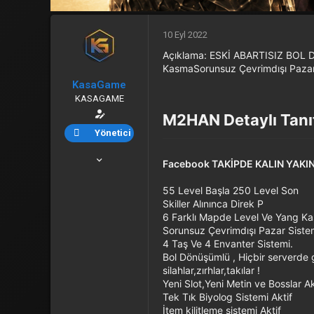
10 Eyl 2022
Açıklama: ESKİ ABARTISIZ BOL D
KasmaSorunsuz Çevrimdışı Pazar
KasaGame
KASAGAME
M2HAN Detaylı Tanıt
Yönetici
7 Eyl 2022
Facebook TAKİPDE KALIN YAKI
296
55 Level Başla 250 Level Son
0
Skiller Alınınca Direk P
16
6 Farklı Mapde Level Ve Yang K
Sorunsuz Çevrimdışı Pazar Siste
www.kasagame.com
4 Taş Ve 4 Envanter Sistemi.
Bol Dönüşümlü , Hiçbir serverde
silahlar,zırhlar,takılar !
Yeni Slot,Yeni Metin ve Bosslar Ak
Tek Tık Biyolog Sistemi Aktif
İtem kilitleme sistemi Aktif