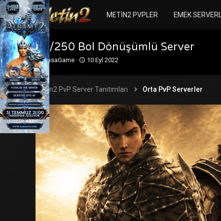
METIN2 PVPLER
EMEK SERVER
55/250 Bol Dönüşümlü Server
K
B
KasaGame
10 Eyl 2022
o
a
n
ş
b
l
Metin2 PvP Server Tanıtımları
Orta PvP Serverler
u
a
y
n
u
g
b
ı
a
ç
ş
t
l
a
a
r
t
i
a
h
n
i