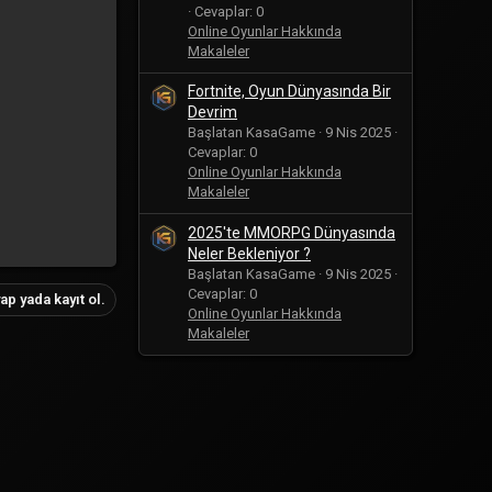
Cevaplar: 0
Online Oyunlar Hakkında
Makaleler
Fortnite, Oyun Dünyasında Bir
Devrim
Başlatan KasaGame
9 Nis 2025
Cevaplar: 0
Online Oyunlar Hakkında
Makaleler
2025'te MMORPG Dünyasında
Neler Bekleniyor ?
Başlatan KasaGame
9 Nis 2025
Cevaplar: 0
ap yada kayıt ol.
Online Oyunlar Hakkında
Makaleler