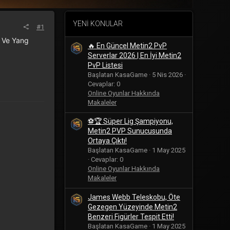
YENI KONULAR
#1
 Ve Yang
🔥 En Güncel Metin2 PvP
Serverlar 2026 | En İyi Metin2
PvP Listesi
Başlatan KasaGame
5 Nis 2026
Cevaplar: 0
Online Oyunlar Hakkında
Makaleler
⚽🏆 Süper Lig Şampiyonu,
Metin2 PVP Sunucusunda
Ortaya Çıktı!
Başlatan KasaGame
1 May 2025
Cevaplar: 0
Online Oyunlar Hakkında
Makaleler
James Webb Teleskobu, Öte
Gezegen Yüzeyinde Metin2
Benzeri Figürler Tespit Etti!
Başlatan KasaGame
1 May 2025