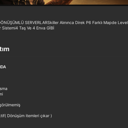
ÖNÜŞÜMLÜ SERVERLARSkiller Alınınca Direk P6 Farklı Mapde Level
 Sistemi4 Taş Ve 4 Enva GİBİ
ım​
NDA
asma
mi
 görülmemiş
tif( Dönüşüm itemleri çıkar )