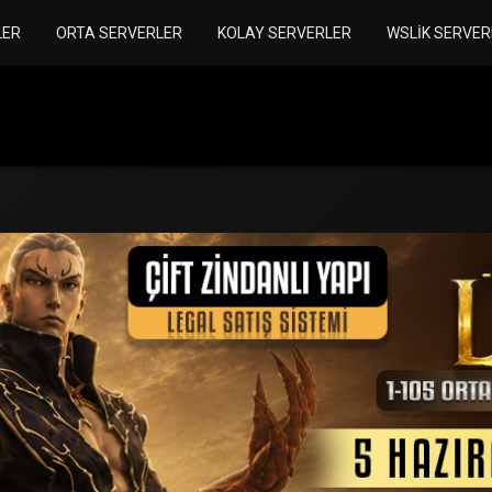
LER
ORTA SERVERLER
KOLAY SERVERLER
WSLIK SERVER