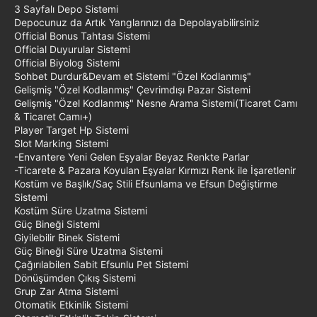
3 Sayfalı Depo Sistemi
Depocunuz da Artık Yanglarınızı da Depolayabilirsiniz
Official Bonus Tahtası Sistemi
Official Duyurular Sistemi
Official Biyolog Sistemi
Sohbet Durdur&Devam et Sistemi "Özel Kodlanmış"
Gelişmiş "Özel Kodlanmış" Çevrimdışı Pazar Sistemi
Gelişmiş "Özel Kodlanmış" Nesne Arama Sistemi(Ticaret Camı
& Ticaret Camı+)
Player Target Hp Sistemi
Slot Marking Sistemi
-Envantere Yeni Gelen Eşyalar Beyaz Renkte Parlar
-Ticarete & Pazara Koyulan Eşyalar Kırmızı Renk ile İşaretlenir
Kostüm ve Başlık/Saç Stili Efsunlama ve Efsun Değiştirme
Sistemi
Kostüm Süre Uzatma Sistemi
Güç Bineği Sistemi
Giyilebilir Binek Sistemi
Güç Bineği Süre Uzatma Sistemi
Çağırılabilen Sabit Efsunlu Pet Sistemi
Dönüşümden Çıkış Sistemi
Grup Zar Atma Sistemi
Otomatik Etkinlik Sistemi