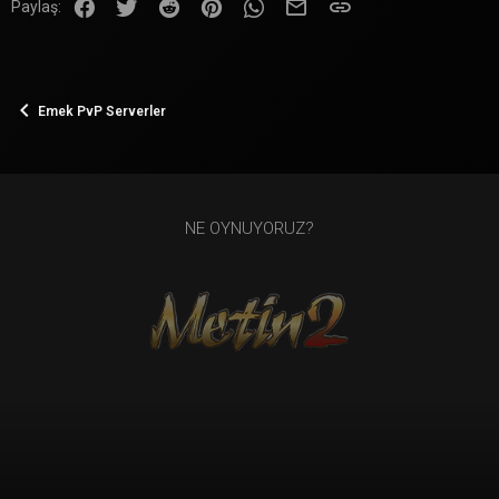
Facebook
Twitter
Reddit
Pinterest
WhatsApp
E-posta
Link
Paylaş:
Emek PvP Serverler
NE OYNUYORUZ?