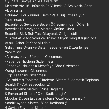
Oyuna 11 Seviye At ile Başlarsınız
Marketlerde +6 Ürünlerin En Yüksek 18 Seviyesini Satın
Alabilirsiniz
Dolunay Kılıcı & Kırmızı Demir Pala Düşürmeli Oyun
Yapısındadır
Beceriler 5. Seviyede Beceri Öğretmeninden Öğrenilir
Beceriler 17. Seviyede Master Gücüne Ulaşır
Beceriler Bk & Ruh Taşı Okuyarak Geliştirilebilir
21 Adet At Madolyonu ve Bir Kaç Milyon Yang Karşılığında,
Atınızı Asker At Yapabilirsiniz
Geliştirilmiş Oyun ve Sistem Seçenekleri Düzenlemesi
Yapılmıştır
-Animasyon ve Efektlerin Gizlenmesi
-Petler ve Npclerin Gizlenmesi
-Pazar ve İsimlerinin Mesafeye Göre Gizlenmesi
-Yang Kazanımı Gizlenmesi
-Exp Kazanımı Gizlenmesi
-Geliştirilmiş Toplama Filtreleme Sistemi "Otomatik Toplama
değildir!" (Çok seveceksiniz)
İtem Kilitleme Sistemi (Ruha Bağlama)
K Envanteri Sistemi "Özel Kodlanmıştır"
Mobdan Düşen Eşyalar Sistemi "Özel Kodlanmıştır"
Sandık Aynası Sistemi "Özel Kodlanmış"
4 Sayfalı Envanter Sistemi