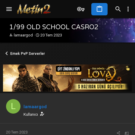
1/99 OLD SCHOOL CASRO2
K
B
lamaargod
20 Tem 2023
o
a
n
ş
b
l
Emek PvP Serverler
u
a
y
n
u
g
b
ı
a
ç
ş
t
l
a
a
r
t
i
L
a
h
lamaargod
n
i
Kullanıcı
20 Tem 2023
#1