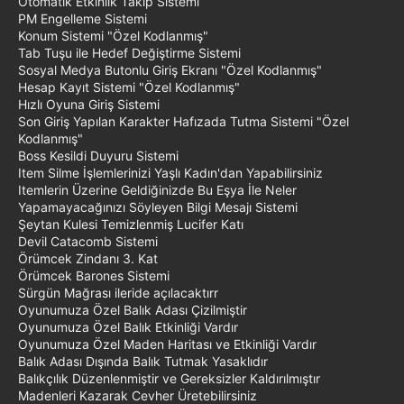
Otomatik Etkinlik Takip Sistemi
PM Engelleme Sistemi
Konum Sistemi "Özel Kodlanmış"
Tab Tuşu ile Hedef Değiştirme Sistemi
Sosyal Medya Butonlu Giriş Ekranı "Özel Kodlanmış"
Hesap Kayıt Sistemi "Özel Kodlanmış"
Hızlı Oyuna Giriş Sistemi
Son Giriş Yapılan Karakter Hafızada Tutma Sistemi "Özel
Kodlanmış"
Boss Kesildi Duyuru Sistemi
Item Silme İşlemlerinizi Yaşlı Kadın'dan Yapabilirsiniz
Itemlerin Üzerine Geldiğinizde Bu Eşya İle Neler
Yapamayacağınızı Söyleyen Bilgi Mesajı Sistemi
Şeytan Kulesi Temizlenmiş Lucifer Katı
Devil Catacomb Sistemi
Örümcek Zindanı 3. Kat
Örümcek Barones Sistemi
Sürgün Mağrası ileride açılacaktırr
Oyunumuza Özel Balık Adası Çizilmiştir
Oyunumuza Özel Balık Etkinliği Vardır
Oyunumuza Özel Maden Haritası ve Etkinliği Vardır
Balık Adası Dışında Balık Tutmak Yasaklıdır
Balıkçılık Düzenlenmiştir ve Gereksizler Kaldırılmıştır
Madenleri Kazarak Cevher Üretebilirsiniz