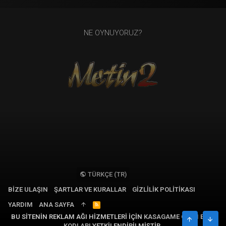
NE OYNUYORUZ?
TÜRKÇE (TR)
BIZE ULAŞIN
ŞARTLAR VE KURALLAR
GIZLILIK POLITIKASI
YARDIM
ANA SAYFA
R
S
BU SITENIN REKLAM AĞI HIZMETLERI IÇIN
KASAGAME OYUN EPIN
S
ÜST
ALT
KODLARI
YETKILENDIRILMIŞTIR.