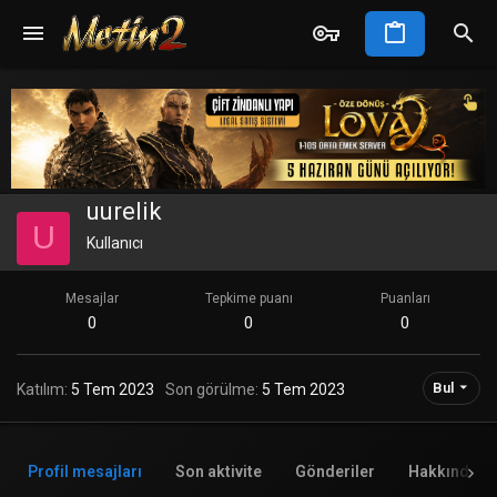
uurelik
U
Kullanıcı
Mesajlar
Tepkime puanı
Puanları
0
0
0
Bul
Katılım
5 Tem 2023
Son görülme
5 Tem 2023
Profil mesajları
Son aktivite
Gönderiler
Hakkında