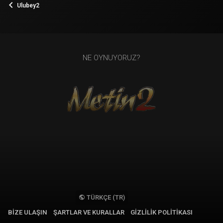
Ulubey2
NE OYNUYORUZ?
TÜRKÇE (TR)
BIZE ULAŞIN
ŞARTLAR VE KURALLAR
GIZLILIK POLITIKASI