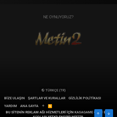
NE OYNUYORUZ?
TÜRKÇE (TR)
BIZE ULAŞIN
ŞARTLAR VE KURALLAR
GIZLILIK POLITIKASI
YARDIM
ANA SAYFA
R
S
BU SITENIN REKLAM AĞI HIZMETLERI IÇIN
KASAGAME OYUN EPIN
S
ÜST
ALT
KODLARI
YETKILENDIRILMIŞTIR.