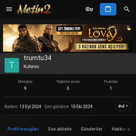
trumtu34
T
Kullanıcı
Mesajlar
Tepkime puanı
Puanları
9
0
1
Bul
Katılım
13 Eyl 2024
Son görülme
10 Eki 2024
Profil mesajları
Son aktivite
Gönderiler
Hakkında