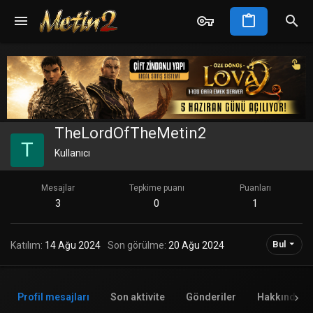
TheLordOfTheMetin2
T
Kullanıcı
Mesajlar
Tepkime puanı
Puanları
3
0
1
Bul
Katılım
14 Ağu 2024
Son görülme
20 Ağu 2024
Profil mesajları
Son aktivite
Gönderiler
Hakkında