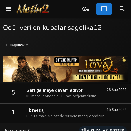
Ödül verilen kupalar sagolika12
sagolika12
Geri gelmeye devam ediyor
23 Şub 2025
5
30 mesaj gönderildi. Burayı beğenmelisin!
İlk mesaj
15 Şub 2024
1
Bunu almak için sitede bir yere mesaj gönderin.
Toplam puan: 6
TÜM KUPALARI GÖSTER