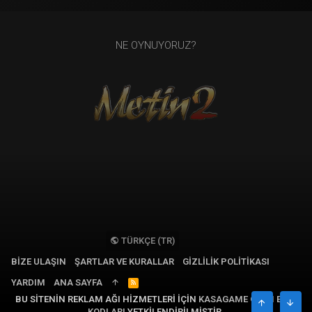
NE OYNUYORUZ?
TÜRKÇE (TR)
BIZE ULAŞIN
ŞARTLAR VE KURALLAR
GIZLILIK POLITIKASI
YARDIM
ANA SAYFA
R
S
BU SITENIN REKLAM AĞI HIZMETLERI IÇIN
KASAGAME OYUN EPIN
S
ÜST
ALT
KODLARI
YETKILENDIRILMIŞTIR.