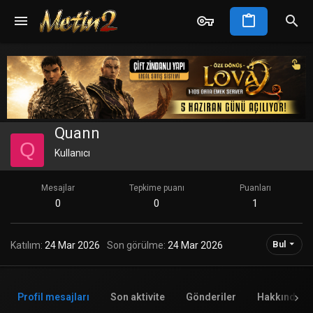
Quann
Q
Kullanıcı
Mesajlar
Tepkime puanı
Puanları
0
0
1
Bul
Katılım
24 Mar 2026
Son görülme
24 Mar 2026
Profil mesajları
Son aktivite
Gönderiler
Hakkında