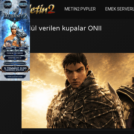
METIN2 PVPLER
EMEK SERVER
Ödül verilen kupalar ONII
ONII