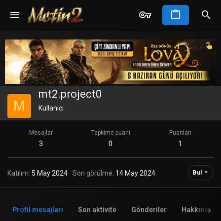
mt2.project0
M
Kullanıcı
Mesajlar
Tepkime puanı
Puanları
3
0
1
Bul
Katılım
5 May 2024
Son görülme
14 May 2024
Profil mesajları
Son aktivite
Gönderiler
Hakkında