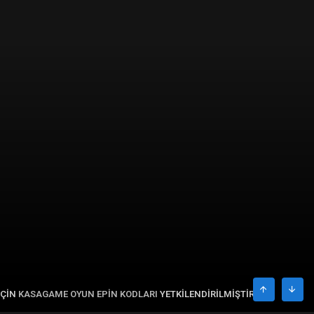
IÇIN
KASAGAME OYUN EPIN KODLARI
YETKILENDIRILMIŞTIR.
ÜST
ALT