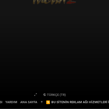
TÜRKÇE (TR)
SI
YARDIM
ANA SAYFA
R
BU SITENIN REKLAM AĞI HIZMETLERI 
S
S