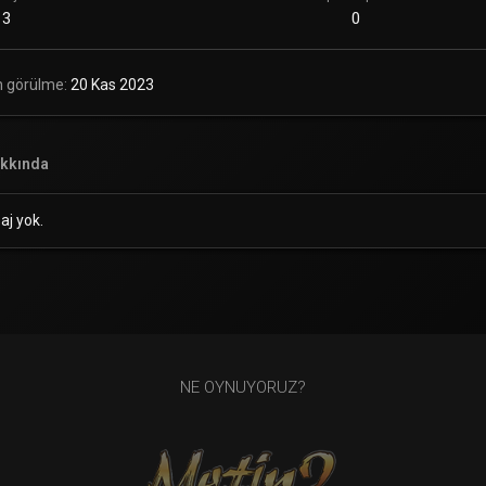
3
0
n görülme
20 Kas 2023
kkında
aj yok.
NE OYNUYORUZ?