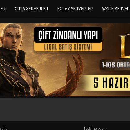
LER
ORTA SERVERLER
KOLAY SERVERLER
WSLIK SERVER
ajlar
Tepkime puanı