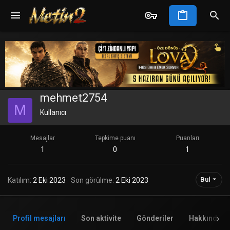
mehmet2754
M
Kullanıcı
Mesajlar
Tepkime puanı
Puanları
1
0
1
Bul
Katılım
2 Eki 2023
Son görülme
2 Eki 2023
Profil mesajları
Son aktivite
Gönderiler
Hakkında