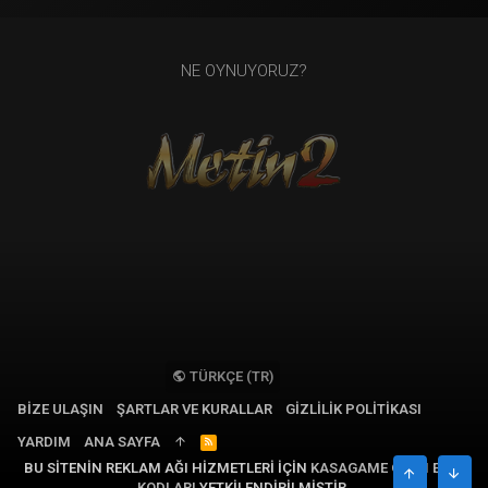
NE OYNUYORUZ?
TÜRKÇE (TR)
BIZE ULAŞIN
ŞARTLAR VE KURALLAR
GIZLILIK POLITIKASI
YARDIM
ANA SAYFA
R
S
BU SITENIN REKLAM AĞI HIZMETLERI IÇIN
KASAGAME OYUN EPIN
S
ÜST
ALT
KODLARI
YETKILENDIRILMIŞTIR.