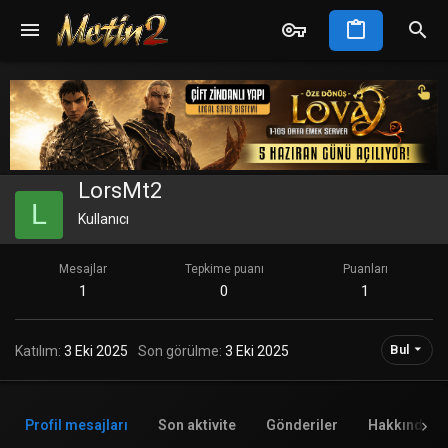
LorsMt2
L
Kullanıcı
Mesajlar
Tepkime puanı
Puanları
1
0
1
Bul
Katılım
3 Eki 2025
Son görülme
3 Eki 2025
Profil mesajları
Son aktivite
Gönderiler
Hakkında