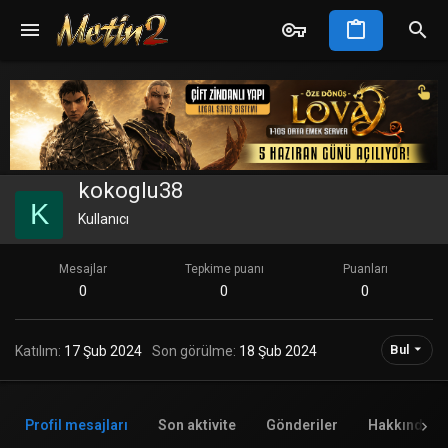
kokoglu38
K
Kullanıcı
Mesajlar
Tepkime puanı
Puanları
0
0
0
Bul
Katılım
17 Şub 2024
Son görülme
18 Şub 2024
Profil mesajları
Son aktivite
Gönderiler
Hakkında