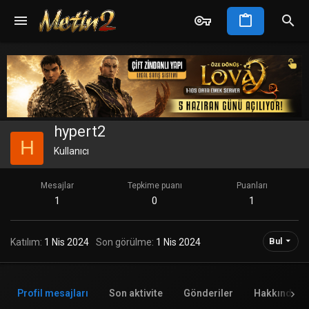
hypert2
H
Kullanıcı
Mesajlar
Tepkime puanı
Puanları
1
0
1
Bul
Katılım
1 Nis 2024
Son görülme
1 Nis 2024
Profil mesajları
Son aktivite
Gönderiler
Hakkında