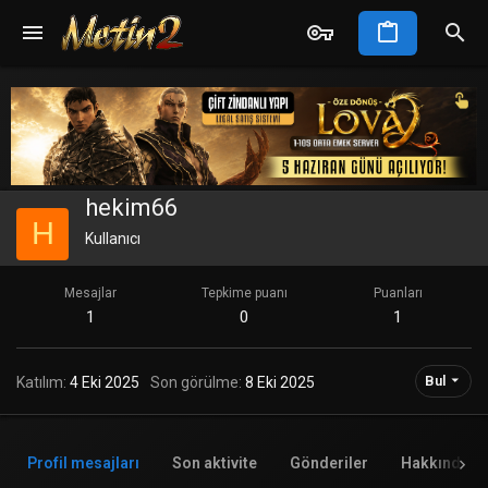
hekim66
H
Kullanıcı
Mesajlar
Tepkime puanı
Puanları
1
0
1
Bul
Katılım
4 Eki 2025
Son görülme
8 Eki 2025
Profil mesajları
Son aktivite
Gönderiler
Hakkında