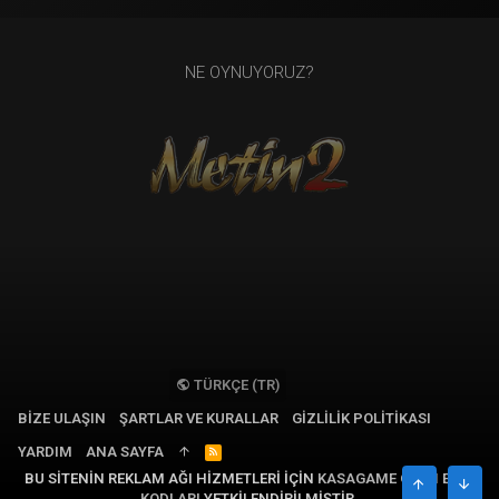
NE OYNUYORUZ?
TÜRKÇE (TR)
BIZE ULAŞIN
ŞARTLAR VE KURALLAR
GIZLILIK POLITIKASI
YARDIM
ANA SAYFA
R
S
BU SITENIN REKLAM AĞI HIZMETLERI IÇIN
KASAGAME OYUN EPIN
S
ÜST
ALT
KODLARI
YETKILENDIRILMIŞTIR.