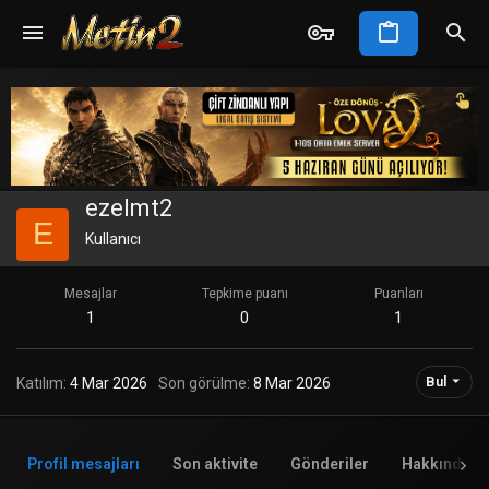
ezelmt2
E
Kullanıcı
Mesajlar
Tepkime puanı
Puanları
1
0
1
Bul
Katılım
4 Mar 2026
Son görülme
8 Mar 2026
Profil mesajları
Son aktivite
Gönderiler
Hakkında